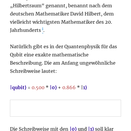
„Hilbertraum“ genannt, benannt nach dem
deutschen Mathematiker David Hilbert, dem
vielleicht wichtigsten Mathematiker des 20.
i
Jahrhunderts
.
Natürlich gibt es in der Quantenphysik für das
Qubit eine exakte mathematische
Beschreibung. Die am Anfang ungewöhnliche
Schreibweise lautet:
|qubit⟩
=
0.
5
00
*
|0⟩
+
0.866
* |
1⟩
Die Schreibweise mit den
|
0
⟩
und
|
1
⟩
soll klar