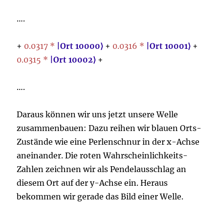
….
+
0.
0
31
7
*
|
Ort
10000
⟩
+
0.
0
316
*
|
Ort
10001
⟩
+
0.
0
315
*
|
Ort
10002
⟩
+
….
Daraus können wir uns jetzt unsere Welle
zusammenbauen: Dazu reihen wir blauen Orts-
Zustände wie eine Perlenschnur in der x-Achse
aneinander. Die roten Wahrscheinlichkeits-
Zahlen zeichnen wir als Pendelausschlag an
diesem Ort auf der y-Achse ein. Heraus
bekommen wir gerade das Bild einer Welle.