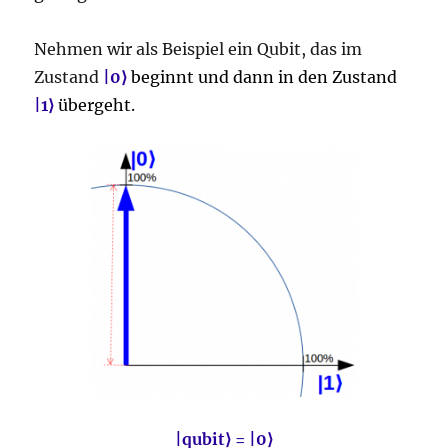
Nehmen wir als Beispiel ein Qubit, das im
Zustand
|0⟩
beginnt und dann in den Zustand
|
1
⟩
übergeht.
|qubit⟩ = |0⟩