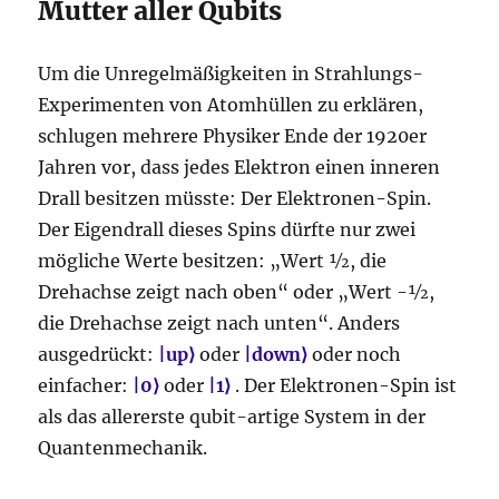
Mutter aller Qubits
Um die Unregelmäßigkeiten in Strahlungs-
Experimenten von Atomhüllen zu erklären,
schlugen mehrere Physiker Ende der 1920er
Jahren vor, dass jedes Elektron einen inneren
Drall besitzen müsste: Der Elektronen-Spin.
Der Eigendrall dieses Spins dürfte nur zwei
mögliche Werte besitzen: „Wert ½, die
Drehachse zeigt nach oben“ oder „Wert -½,
die Drehachse zeigt nach unten“. Anders
ausgedrückt:
|
up
⟩
oder
|
down
⟩
oder noch
einfacher:
|
0
⟩
oder
|
1
⟩
. Der Elektronen-Spin ist
als das allererste qubit-artige System in der
Quantenmechanik.