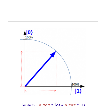
|qubit⟩
= 0.
707
* |0⟩ +
0.
707
* |1⟩