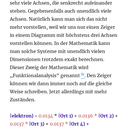
sehr viele Achsen, die senkrecht aufeinander
stehen. Gegebenenfalls auch unendlich viele
Achsen. Natürlich kann man sich das nicht
mehr vorstellen, weil wir uns nur einen Zeiger
in einem Diagramm mit höchstens drei Achsen
vorstellen können. In der Mathematik kann
man solche Systeme mit unendlich vielen
Dimensionen trotzdem exakt berechnen.
Dieser Zweig der Mathematik wird
iv
„Funktionalanalysis“ genannt
. Den Zeiger
können wir dann immer noch auf die gleiche
Weise schreiben. Jetzt allerdings mit mehr
Zuständen.
|
elektron
⟩
=
0.
0134
*
|
Ort 1
⟩
+
0.
0136
*
|
Ort 2
⟩
+
0.
0137
*
|
Ort 3
⟩
+
0.
0137
*
|
Ort 4
⟩
+