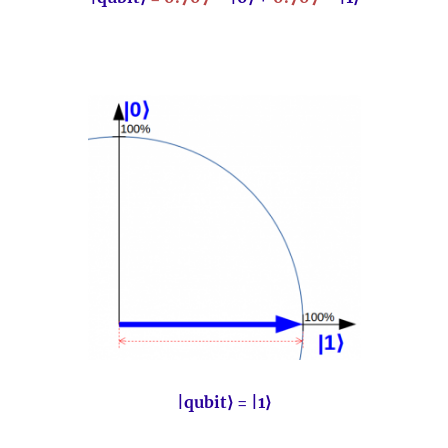
|qubit⟩ =
|
1⟩