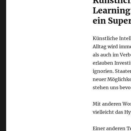
Künstlic
Learning
ein Supe
Künstliche Intel
Alltag wird imm
als auch im Ver
erlauben Invest
ignorien. Staate
neuer Möglichk
stehen uns bevo
Mit anderen Wor
vielleicht das 
Einer anderen Te