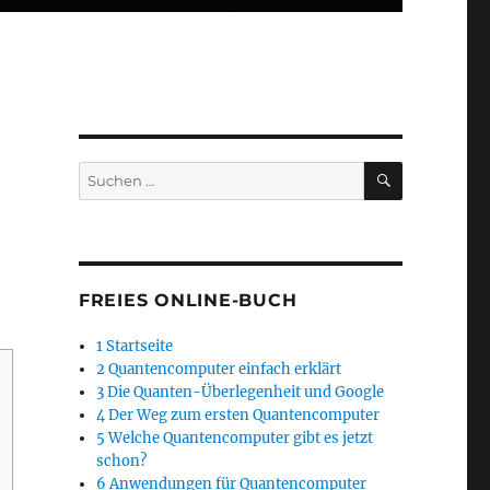
SUCHEN
Suchen
nach:
FREIES ONLINE-BUCH
1 Startseite
2 Quantencomputer einfach erklärt
3 Die Quanten-Überlegenheit und Google
4 Der Weg zum ersten Quantencomputer
5 Welche Quantencomputer gibt es jetzt
schon?
6 Anwendungen für Quantencomputer