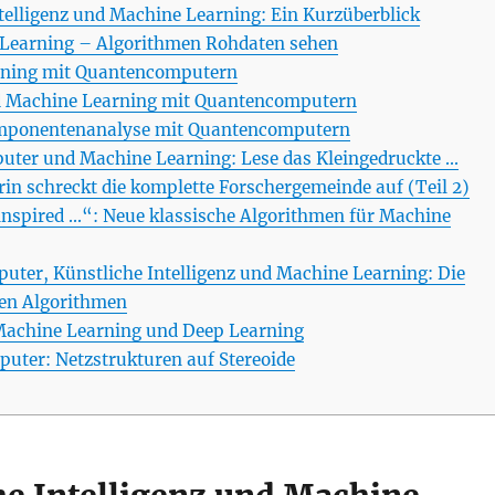
telligenz und Machine Learning: Ein Kurzüberblick
Learning – Algorithmen Rohdaten sehen
ning mit Quantencomputern
 Machine Learning mit Quantencomputern
ponentenanalyse mit Quantencomputern
ter und Machine Learning: Lese das Kleingedruckte …
in schreckt die komplette Forschergemeinde auf (Teil 2)
spired …“: Neue klassische Algorithmen für Machine
ter, Künstliche Intelligenz und Machine Learning: Die
en Algorithmen
achine Learning und Deep Learning
ter: Netzstrukturen auf Stereoide