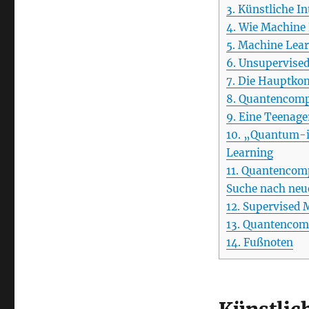
3.
Künstliche In
4.
Wie Machine 
5.
Machine Lear
6.
Unsupervised
7.
Die Hauptkom
8.
Quantencompu
9.
Eine Teenager
10.
„Quantum-in
Learning
11.
Quantencompu
Suche nach neu
12.
Supervised M
13.
Quantencompu
14.
Fußnoten