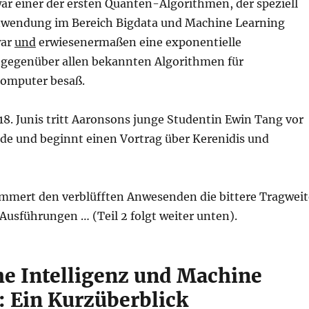
r einer der ersten Quanten-Algorithmen, der speziell
Anwendung im Bereich Bigdata und Machine Learning
war
und
erwiesenermaßen eine exponentielle
gegenüber allen bekannten Algorithmen für
omputer besaß.
8. Junis tritt Aaronsons junge Studentin Ewin Tang vor
nde und beginnt einen Vortrag über Kerenidis und
mert den verblüfften Anwesenden die bittere Tragweit
usführungen … (Teil 2 folgt weiter unten).
he Intelligenz und Machine
: Ein Kurzüberblick