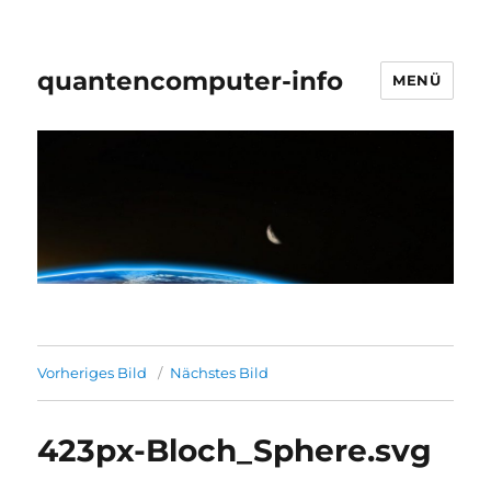
quantencomputer-info
MENÜ
Vorheriges Bild
Nächstes Bild
423px-Bloch_Sphere.svg