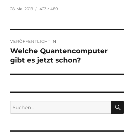
Veröffentlicht
Originalgröße
28. Mai 2019
423 × 480
am
Beitragsnavigation
VERÖFFENTLICHT IN
Welche Quantencomputer
gibt es jetzt schon?
SU
Suchen
nach: